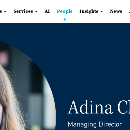
s
Services
AI
People
Insights
News
Adina Cl
Managing Director