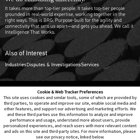
It takes more than top-tier people. It takes top-tier people
grounded in real-world expertise, working together in the
right ways. This is BRG. Purpose-built for the agility and
connectivity that sets us apart—and gets you ahead. We call it
Intelligence That Works.
Also of Interest
Industries
Disputes & Investigations
Services
Cookie & Web Tracker Preferences
Contact Us
Disclaimer
Legal Policies
Privacy
This site uses cookies and similar tools, some of which are provided by
third parties, to operate and improve our site, enable social media and
other features, and support our advertising and marketing efforts. We
Notice of Data Incident
Cookie Preferences
and these third parties use this information to analyze and improve
performance and usage, understand more about users, provide
personalized experiences, and reach users with more relevant content
and ads on this site and third-party sites. For more information, please
see our privacy notice, linked below.